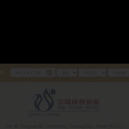
約
チェックイン日
No. 36, Gongyuan Rd., Central Dist., Taichung City , Taiwan (R.O.C.)